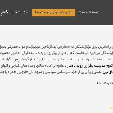
صفحه نخست
مدیریت و برگزاری رویدادها
خدمات نمایشگاهی
سترس برای برگزارنندگان به شمار می‌آید، از تامین تجهیزات و مواد مصرفی پذیرایی 
زارکننگان می­‌گیرد. اینجاست که از قبل از برگزاری رویداد تا بعد از آن، حضور مج
اک­‌های متعددی را باید برای انتخاب چنین مجموعه ای در نظر گرفت. پس نگران نباشی
کروه مدیریت برگزاری رویداد آریاراد
علاوه بر آماده سازی وعده هاى غذایى و انو
ى بین المللى
و پذیرایى از افراد سرشناس سیاسى و میهمانان خارجى را همراه با جلب 
ه خواهد شد.
ای